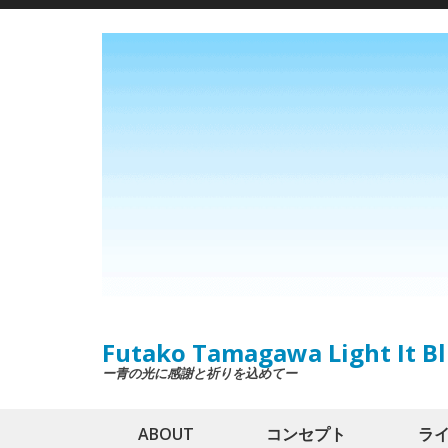
Skip
to
content
(Press
Enter)
Futako Tamagawa Light It Bl
ー青の光に感謝と祈りを込めてー
ABOUT
コンセプト
ラ