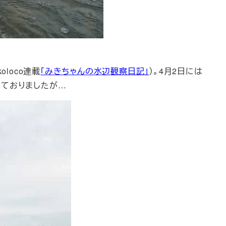
loco連載
「みきちゃんの水辺観察日記」
）。4月2日には
待しておりましたが…