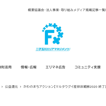
概要
協議会・法人
事業・取り組み
メディア掲載
記事一覧
敷利活用
情報・広報
エリマネ広告
コミュニティ支援
公益還元
かわのまちアクション【マルタウグイ産卵床観察2020 終了