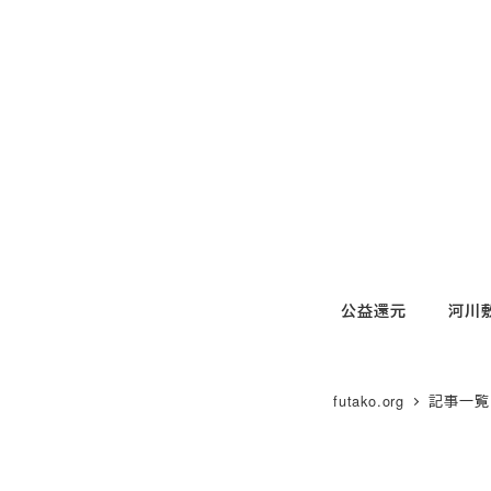
メ
イ
ン
コ
ン
テ
ン
ツ
へ
移
公益還元
河川
動
futako.org
記事一覧