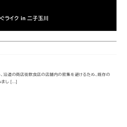
ぐライク in 二子玉川
た
し、沿道の商店街飲食店の店舗内の密集を避けるため、既存の
し […]