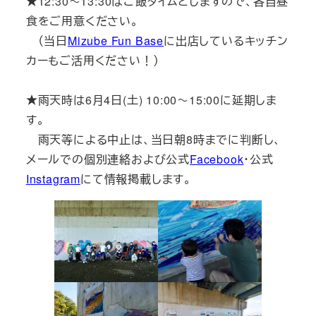
★12:30～13:30はご飯タイムとしますので、各自昼
食をご用意ください。
（当日
Mizube Fun Base
に出店しているキッチン
カーもご活用ください！）
★雨天時は6月4日(土) 10:00～15:00に延期しま
す。
雨天等による中止は、当日朝8時までに判断し、
メールでの個別連絡および公式
Facebook
・公式
Instagram
にて情報掲載します。