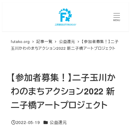
メ
イ
MENU
ン
コ
ン
futako.org
記事一覧
公益還元
【参加者募集！】二子
テ
玉川かわのまちアクション2022 新二子橋アートプロジェクト
ン
ツ
へ
【参加者募集！】二子玉川か
移
動
わのまちアクション2022 新
二子橋アートプロジェクト
カテゴリー
2022-05-19
公益還元
投稿日