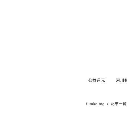
メ
イ
ン
コ
ン
テ
ン
ツ
へ
移
公益還元
河川
動
futako.org
記事一覧