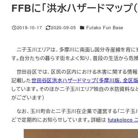
FFBに「洪水ハザードマップ
カテゴリー
2019-10-17
2020-09-05
Futako Fun Base
投稿日
更新日
二子玉川エリアは、多摩川に南面し国分寺崖線を背に東
す。自分たちの暮らす街をよく知り、普段の生活から危
世田谷区では、区民の区内における水害に関する情報
記載した
世田谷区洪水ハザードマップ（多摩川版、全区版
しています。そのほか二子玉川エリア独自の水防資料な
がございます）
なお、玉川町会と二子玉川在企業で運営する「二子玉川
どで定期的にお知らせしています。詳細は
futakolo