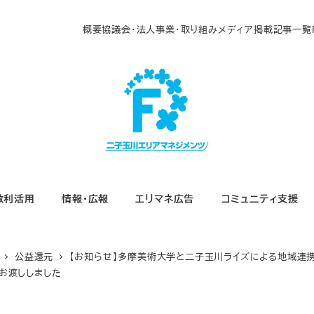
概要
協議会・法人
事業・取り組み
メディア掲載
記事一覧
敷利活用
情報・広報
エリマネ広告
コミュニティ支援
公益還元
【お知らせ】多摩美術大学と二子玉川ライズによる地域連携
お渡ししました