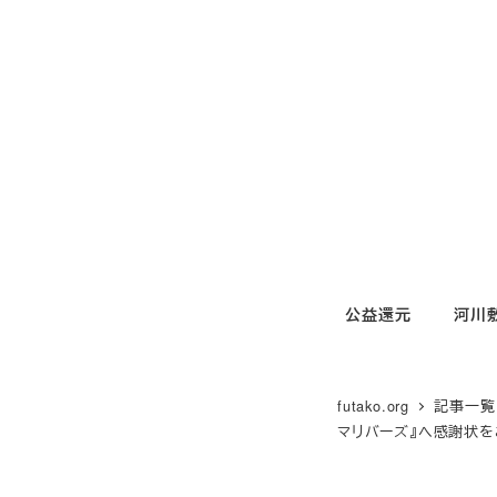
メ
イ
ン
コ
ン
テ
ン
ツ
へ
移
公益還元
河川
動
futako.org
記事一覧
マリバーズ』へ感謝状を