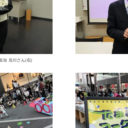
当 及川さん(右)