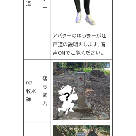
道
ー
アバターのゆっきーが江
戸道の説明をします。音
声ONでご覧ください。
落
02
ち
牧水
武
碑
者