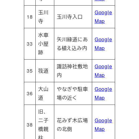
玉川
Google
18
玉川寺入口
寺
Map
水車
矢川緑道にあ
Google
33
小屋
る植え込み内
Map
跡
諏訪神社敷地
Google
35
筏道
内
Map
大山
やなぎや駐車
Google
36
道
場の近く
Map
旧、
二子
花みず木広場
Google
38
橋親
の北側
Map
柱