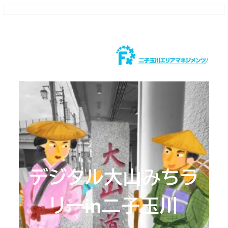
メ
イ
ン
コ
ン
テ
ン
ツ
へ
移
動
デジタル大山みちラ
リーin二子玉川