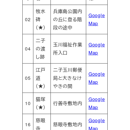
牧水
兵庫島公園内
Google
02
碑
の丘に登る階
Map
（★）
段の途中
二子
玉川福祉作業
Google
04
の渡
所入口
Map
し跡
江戸
二子玉川郵便
Google
05
道
局と大きなけ
Map
（★）
やきの間
猫塚
Google
10
行善寺敷地内
（★）
Map
慈眼
Google
16
慈眼寺敷地内
寺
Map