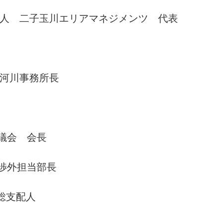
法人 二子玉川エリアマネジメンツ 代表
河川事務所長
議会 会長
渉外担当部長
総支配人