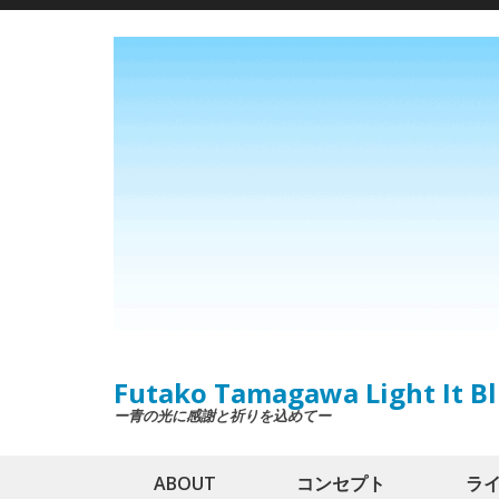
Skip
to
content
(Press
Enter)
Futako Tamagawa Light It Bl
ー青の光に感謝と祈りを込めてー
ABOUT
コンセプト
ラ