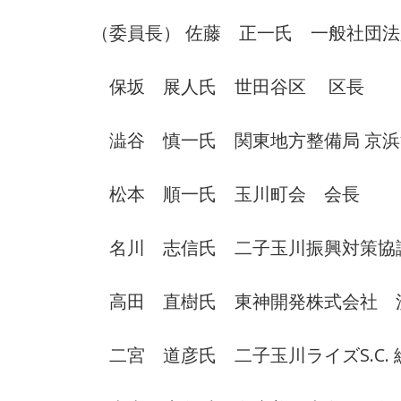
（委員長） 佐藤 正一氏 一般社団
保坂 展人氏 世田谷区 区長
澁谷 慎一氏 関東地方整備局 京浜
松本 順一氏 玉川町会 会長
名川 志信氏 二子玉川振興対策協
高田 直樹氏 東神開発株式会社 
二宮 道彦氏 二子玉川ライズS.C. 