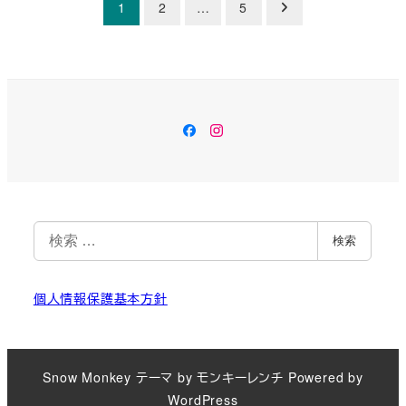
投
1
2
…
5
稿
の
ペ
Facebook
Instagram
ー
ジ
送
検
検索
索
り
個人情報保護基本方針
Snow Monkey
テーマ by
モンキーレンチ
Powered by
WordPress