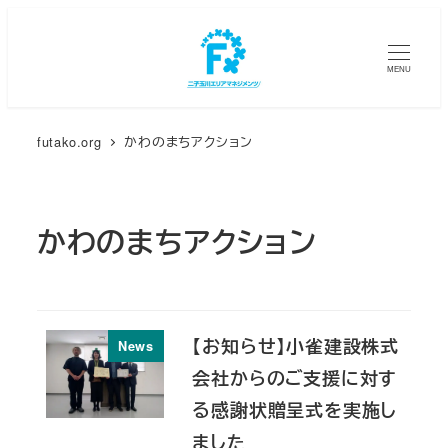
メ
イ
MENU
ン
コ
ン
futako.org
かわのまちアクション
テ
ン
ツ
かわのまちアクション
へ
移
動
【お知らせ】小雀建設株式
News
会社からのご支援に対す
る感謝状贈呈式を実施し
ました