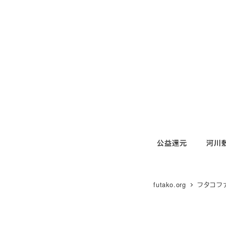
メ
イ
ン
コ
ン
テ
ン
ツ
へ
移
公益還元
河川
動
futako.org
フタコフ