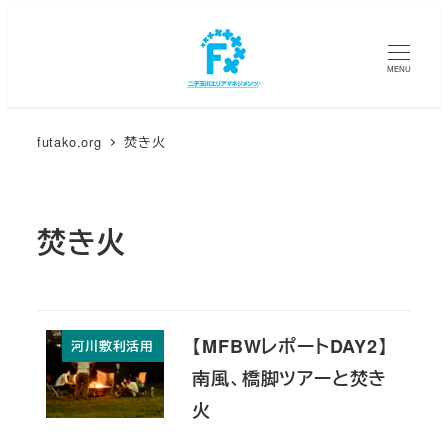
メ
イ
MENU
ン
コ
ン
futako.org
焚き火
テ
ン
ツ
焚き火
へ
移
動
【MFBWレポートDAY2】
河川敷利活用
南風、橋脚ツアーと焚き
火