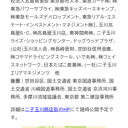
校法人五島育英会 東京都市大学、東急カード㈱、㈱
東急パワーサプライ、㈱東急キッズベースキャンプ、
㈱東急モールズデベロップメント、東急リアル・エス
テート・インベストメント・マネジメント㈱］、玉川髙
島屋S・C、㈱髙島屋玉川店、東神開発㈱、二子玉川
ライズ・ショッピングセンター、ドッグウッドプラザ、
(公社)玉川法人会、㈱長崎管財、世田谷信用金庫、
㈱コヤマドライビングスクール、いであ㈱、㈱フェイ
スネットワーク、日本たばこ産業㈱、(一社)二子玉川
エリアマネジメンツ 他
後援｜
世田谷区、国土交通省 東京国道事務所、国
土交通省 川崎国道事務所、国土交通省 京浜河川事
務所、多摩川流域協議会、東京都 第二建設事務所
詳細は
二子玉川商店街のHP
にて随時公開予定で
す。