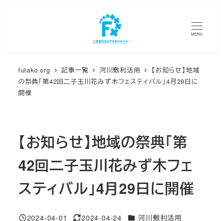
メ
イ
MENU
ン
コ
ン
futako.org
記事一覧
河川敷利活用
【お知らせ】地域
テ
の祭典「第42回二子玉川花みず木フェスティバル」4月29日に
ン
開催
ツ
へ
移
【お知らせ】地域の祭典「第
動
42回二子玉川花みず木フェ
スティバル」4月29日に開催
カテゴリー
2024-04-01
2024-04-24
河川敷利活用