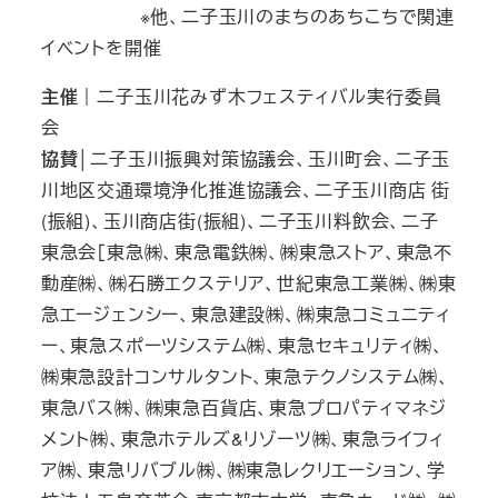
※他、二子玉川のまちのあちこちで関連
イベントを開催
主催｜
二子玉川花みず木フェスティバル実行委員
会
協賛│
二子玉川振興対策協議会、玉川町会、二子玉
川地区交通環境浄化推進協議会、二子玉川商店 街
(振組)、玉川商店街(振組)、二子玉川料飲会、二子
東急会［東急㈱、東急電鉄㈱、㈱東急ストア、東急不
動産㈱、㈱石勝エクステリア、世紀東急工業㈱、㈱東
急エージェンシー、東急建設㈱、㈱東急コミュニティ
ー、東急スポーツシステム㈱、東急セキュリティ㈱、
㈱東急設計コンサルタント、東急テクノシステム㈱、
東急バス㈱、㈱東急百貨店、東急プロパティマネジ
メント㈱、東急ホテルズ&リゾーツ㈱、東急ライフィ
ア㈱、東急リバブル㈱、㈱東急レクリエーション、学