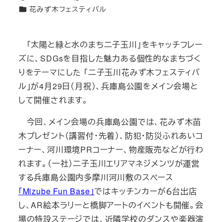
投稿日
更新日
カテゴリー
花みず木フェスティバル
「太陽と緑と水のまち二子玉川」をキャッチフレー
ズに、SDGsを目指した魅力ある個性的なまちづく
りをテーマにした 「二子玉川花みず木フェスティバ
ル」が4月29日（月祝）、兵庫島公園をメイン会場と
して開催されます。
今回、メイン会場の兵庫島公園では、花みず木苗
木プレゼント（講習付・先着）、防犯・防災ふれあいコ
ーナー、河川環境PRコーナー、物産販売などが行わ
れます。（一社）二子玉川エリアマネジメンツが運営
する兵庫島公園内多摩川河川敷のスペース
「Mizube Fun Base」
ではキッチンカーが６台出店
し、AR絵本ラリーと橋脚アートのイベントも開催。会
場の特設ステージでは、近隣学校のダンスや楽器演