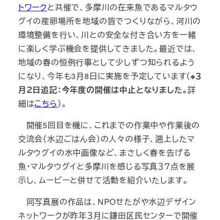
トワーク
と共催で、多摩川の在来魚であるマルタウ
グイの産卵場所を地域の皆でつくりながら、河川の
環境整備を行い、川との安全な付き合い方を一緒
に楽しく学ぶ機会を提供してきました。最近では、
地域の春の恒例行事として少しずつ知られるよう
になり、今年も3月8日に実施を予定しています（
※３
月２日追記：今年度の開催は中止となりました。
詳
細は
こちら
）。
開催5回目を機に、これまでの作業中や作業後の
交流会（水辺ごはん会）の人々の様子、遡上したマ
ルタウグイの水中画像など、まさしく春を告げる
魚・マルタウグイと多摩川を感じる写真３７点を展
示し、ムービーと併せて活動を紹介いたします。
同写真展の作品は、NPOせたがや水辺デザイン
ネットワークが昨年３月に鎌田区民センターで開催