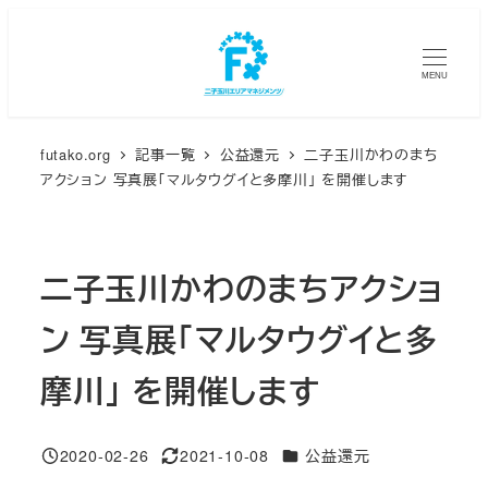
メ
イ
MENU
ン
コ
ン
futako.org
記事一覧
公益還元
二子玉川かわのまち
テ
アクション 写真展「マルタウグイと多摩川」 を開催します
ン
ツ
へ
二子玉川かわのまちアクショ
移
動
ン 写真展「マルタウグイと多
摩川」 を開催します
カテゴリー
2020-02-26
2021-10-08
公益還元
投稿日
更新日