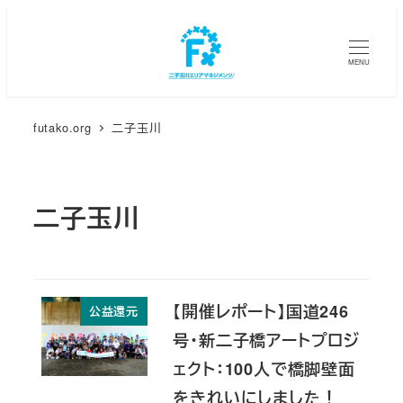
メ
イ
MENU
ン
コ
ン
futako.org
二子玉川
テ
ン
ツ
二子玉川
へ
移
動
【開催レポート】国道246
公益還元
号・新二子橋アートプロジ
ェクト：100人で橋脚壁面
をきれいにしました！