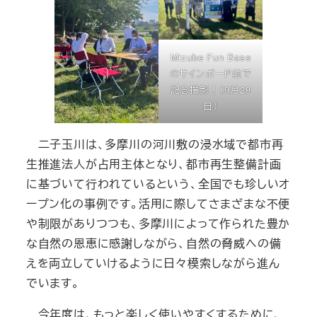
Mizube Fun Base
のサインボード前で
記念撮影！（9月28
日）
二子玉川は、多摩川の河川敷の浸水域で都市再
生推進法人が占用主体となり、都市再生整備計画
に基づいて行われているという、全国でも珍しいオ
ープン化の事例です。活用に際してさまざまな不便
や制限がありつつも、多摩川によって作られた豊か
な自然の恩恵に感謝しながら、自然の脅威への備
えを両立していけるように日々模索しながら進ん
でいます。
今年度は、もっと楽しく使いやすくするために、