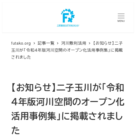
メ
イ
MENU
ン
コ
ン
futako.org
記事一覧
河川敷利活用
【お知らせ】二子
テ
玉川が「令和４年版河川空間のオープン化活用事例集」に掲載
ン
されました
ツ
へ
移
【お知らせ】二子玉川が「令和
動
４年版河川空間のオープン化
活用事例集」に掲載されまし
た