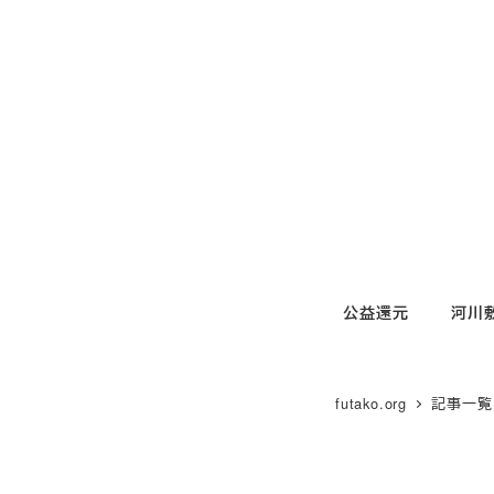
メ
イ
ン
コ
ン
テ
ン
ツ
へ
移
公益還元
河川
動
futako.org
記事一覧