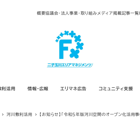
概要
協議会・法人
事業・取り組み
メディア掲載
記事一覧
敷利活用
情報・広報
エリマネ広告
コミュニティ支援
河川敷利活用
【お知らせ】「令和５年版河川空間のオープン化活用事