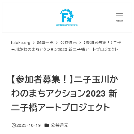
メ
イ
MENU
ン
コ
ン
futako.org
記事一覧
公益還元
【参加者募集！】二子
テ
玉川かわのまちアクション2023 新二子橋アートプロジェクト
ン
ツ
へ
【参加者募集！】二子玉川か
移
動
わのまちアクション2023 新
二子橋アートプロジェクト
カテゴリー
2023-10-19
公益還元
投稿日