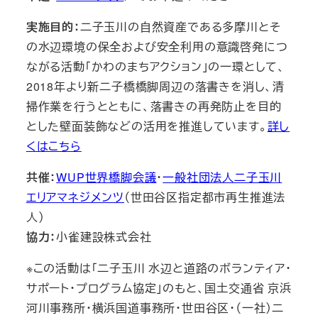
実施目的：
二子玉川の自然資産である多摩川とそ
の水辺環境の保全および安全利用の意識啓発につ
ながる活動「かわのまちアクション」の一環として、
2018年より新二子橋橋脚周辺の落書きを消し、清
掃作業を行うとともに、落書きの再発防止を目的
とした壁面装飾などの活用を推進しています。
詳し
くはこちら
共催：
WUP世界橋脚会議
・
一般社団法人二子玉川
エリアマネジメンツ
（世田谷区指定都市再生推進法
人）
協力：
小雀建設株式会社
※この活動は「二子玉川 水辺と道路のボランティア・
サポート・プログラム協定」のもと、国土交通省 京浜
河川事務所・横浜国道事務所・世田谷区・（一社）二