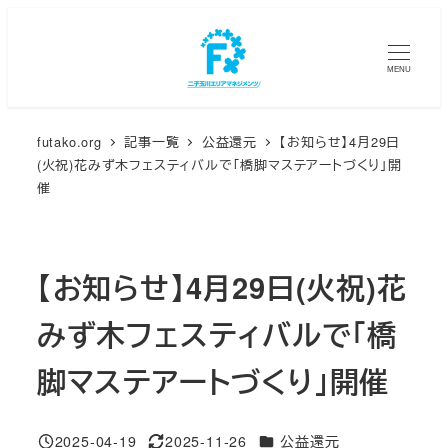
メ
イ
MENU
ン
コ
ン
futako.org
記事一覧
公益還元
【お知らせ】4月29日
テ
(火祝)花みず木フェスティバルで「橋脚マステアートづくり」開
ン
催
ツ
へ
移
【お知らせ】4月29日(火祝)花
動
みず木フェスティバルで「橋
脚マステアートづくり」開催
カテゴリー
2025-04-19
2025-11-26
公益還元